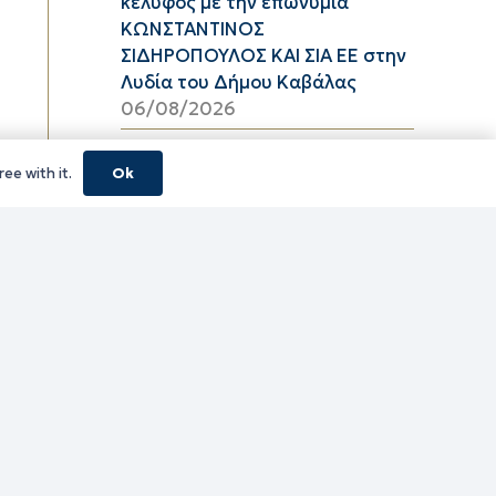
κέλυφος με την επωνυμία
ΚΩΝΣΤΑΝΤΙΝΟΣ
ΣΙΔΗΡΟΠΟΥΛΟΣ ΚΑΙ ΣΙΑ ΕΕ στην
Λυδία του Δήμου Καβάλας
06/08/2026
Υψηλός κίνδυνος πυρκαγιάς
ee with it.
Ok
(κατηγορία κινδύνου 3) στην
Π.Ε. Ροδόπης για αύριο Πέμπτη
6 Αυγούστου 2026
05/08/2026
ΦΕΣΤΙΒΑΛ ΘΡΑΚΙΚΟΥ ΠΕΛΑΓΟΥΣ
2026 ΠΕ ΞΑΝΘΗΣ
05/08/2026
τίτλο Ένταξη της Πράξης
«ΠΕΡΙΜΕΤΡΙΚΟΣ ΑΓΩΓΟΣ
ΟΜΒΡΙΩΝ ΥΔΑΤΩΝ ΠΕΡΙΟΧΗΣ
ΚΑΛΥΒΙΩΝ ΛΙΜΕΝΑΡΙΩΝ» με