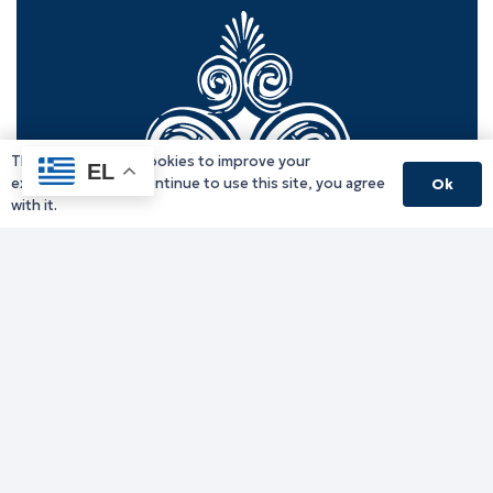
This website uses cookies to improve your
EL
experience. If you continue to use this site, you agree
Ok
with it.
Γραφείο Περιφερειάρχη
Γ. Κακουλίδη 1, 69132 Κομοτηνή, Ελλάδα
Email:
periferiarxis@pamth.gov.gr
Κεντρικό Πρωτόκολλο