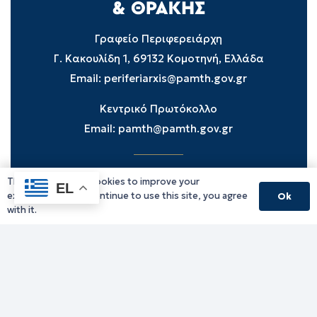
Γραφείο Περιφερειάρχη
Γ. Κακουλίδη 1, 69132 Κομοτηνή, Ελλάδα
Email:
periferiarxis@pamth.gov.gr
Κεντρικό Πρωτόκολλο
Email:
pamth@pamth.gov.gr
This website uses cookies to improve your
Υπηρεσίες Δράμας
EL
experience. If you continue to use this site, you agree
Ok
Υπηρεσίες Καβάλας
with it.
Υπηρεσίες Ξάνθης
Υπηρεσίες Ροδόπης
Υπηρεσίες Έβρου