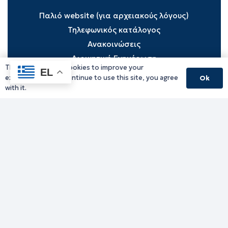
Παλιό website (για αρχειακούς λόγους)
Τηλεφωνικός κατάλογος
Ανακοινώσεις
Διοικητική Ενημέρωση
This website uses cookies to improve your
EL
Εκδηλώσεις
experience. If you continue to use this site, you agree
Ok
Παραχωρήσεις Γής
with it.
Πολίτης
Προκηρύξεις
Ενημέρωση ΓΚΠΔ-GDPR
Πολιτική Ασφαλείας
|
Όροι & Προϋποθέσεις