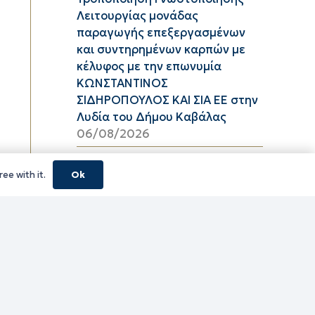
Λειτουργίας μονάδας
παραγωγής επεξεργασμένων
και συντηρημένων καρπών με
κέλυφος με την επωνυμία
ΚΩΝΣΤΑΝΤΙΝΟΣ
ΣΙΔΗΡΟΠΟΥΛΟΣ ΚΑΙ ΣΙΑ ΕΕ στην
Λυδία του Δήμου Καβάλας
06/08/2026
Υψηλός κίνδυνος πυρκαγιάς
ee with it.
Ok
(κατηγορία κινδύνου 3) στην
Π.Ε. Ροδόπης για αύριο Πέμπτη
6 Αυγούστου 2026
05/08/2026
ΦΕΣΤΙΒΑΛ ΘΡΑΚΙΚΟΥ ΠΕΛΑΓΟΥΣ
2026 ΠΕ ΞΑΝΘΗΣ
05/08/2026