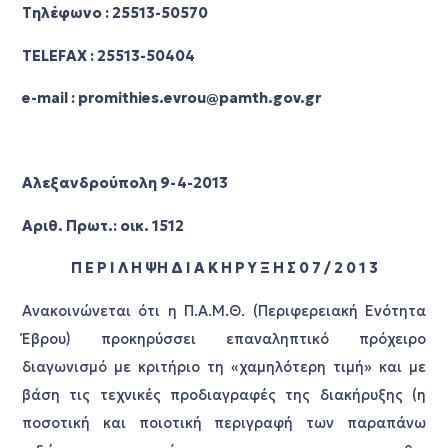
Τηλέφωνο : 25513-50570
TELEFAX : 25513-50404
e-mail : promithies.evrou@pamth.gov.gr
Αλεξανδρούπολη 9-4-2013
Αριθ. Πρωτ.: οικ. 1512
Π Ε Ρ Ι Λ Η ΨΗ Δ Ι Α Κ Η Ρ Υ Ξ Η Σ 0 7 / 2 0 1 3
Ανακοινώνεται ότι η Π.Α.Μ.Θ. (Περιφερειακή Ενότητα
Έβρου) προκηρύσσει επαναληπτικό πρόχειρο
διαγωνισμό με κριτήριο τη «χαμηλότερη τιμή» και με
βάση τις τεχνικές προδιαγραφές της διακήρυξης (η
ποσοτική και ποιοτική περιγραφή των παραπάνω