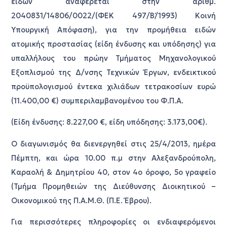
ειδών αναφέρεται στην αριθμ.
2040831/14806/0022/(ΦΕΚ 497/Β΄/1993) Κοινή
Υπουργική Απόφαση), για την προμήθεια ειδών
ατομικής προστασίας (είδη ένδυσης και υπόδησης) για
υπαλλήλους του πρώην Τμήματος Μηχανολογικού
Εξοπλισμού της Δ/νσης Τεχνικών Έργων, ενδεικτικού
προϋπολογισμού έντεκα χιλιάδων τετρακοσίων ευρώ
(11.400,00 €) συμπεριλαμβανομένου του Φ.Π.Α.
(Είδη ένδυσης: 8.227,00 €, είδη υπόδησης: 3.173,00€).
Ο διαγωνισμός θα διενεργηθεί στις 25/4/2013, ημέρα
Πέμπτη, και ώρα 10.00 π.μ στην Αλεξανδρούπολη,
Καραολή & Δημητρίου 40, στον 4ο όροφο, 5ο γραφείο
(Τμήμα Προμηθειών της Διεύθυνσης Διοικητικού –
Οικονομικού της Π.Α.Μ.Θ. (Π.Ε. Έβρου).
Για περισσότερες πληροφορίες οι ενδιαφερόμενοι