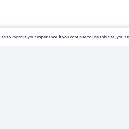
es to improve your experience. If you continue to use this site, you agr
ς Δράμας
Παλιό website (για αρχεια
ς Καβάλας
λόγους)
ς Ξάνθης
Τηλεφωνικός κατάλογος
ς Ροδόπης
Ανακοινώσεις
ς Έβρου
Διοικητική Ενημέρωση
Εκδηλώσεις