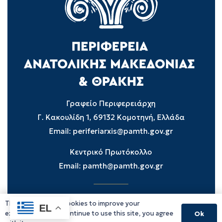
Γραφείο Περιφερειάρχη
Γ. Κακουλίδη 1, 69132 Κομοτηνή, Ελλάδα
Email:
periferiarxis@pamth.gov.gr
Κεντρικό Πρωτόκολλο
Email:
pamth@pamth.gov.gr
This website uses cookies to improve your
Υπηρεσίες Δράμας
EL
experience. If you continue to use this site, you agree
Ok
Υπηρεσίες Καβάλας