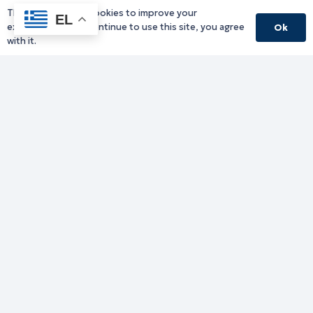
This website uses cookies to improve your
Υπηρεσίες Δράμας
EL
experience. If you continue to use this site, you agree
Ok
Υπηρεσίες Καβάλας
with it.
Υπηρεσίες Ξάνθης
Υπηρεσίες Ροδόπης
Υπηρεσίες Έβρου
Παλιό website (για αρχειακούς λόγους)
Τηλεφωνικός κατάλογος
Ανακοινώσεις
Διοικητική Ενημέρωση
Εκδηλώσεις
Παραχωρήσεις Γής
Πολίτης
Προκηρύξεις
Ενημέρωση ΓΚΠΔ-GDPR