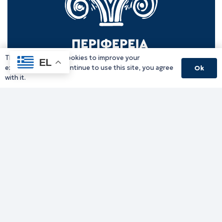
This website uses cookies to improve your
EL
experience. If you continue to use this site, you agree
Ok
with it.
Γραφείο Περιφερειάρχη
Γ. Κακουλίδη 1, 69132 Κομοτηνή, Ελλάδα
Email:
periferiarxis@pamth.gov.gr
Κεντρικό Πρωτόκολλο
Email:
pamth@pamth.gov.gr
Υπηρεσίες Δράμας
Υπηρεσίες Καβάλας