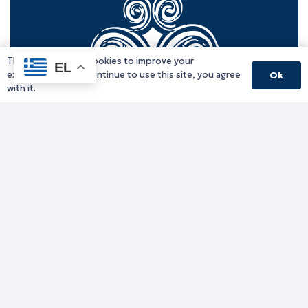
This website uses cookies to improve your
EL
experience. If you continue to use this site, you agree
Ok
with it.
Γραφείο Περιφερειάρχη
Γ. Κακουλίδη 1, 69132 Κομοτηνή, Ελλάδα
Email:
periferiarxis@pamth.gov.gr
Κεντρικό Πρωτόκολλο
Email:
pamth@pamth.gov.gr