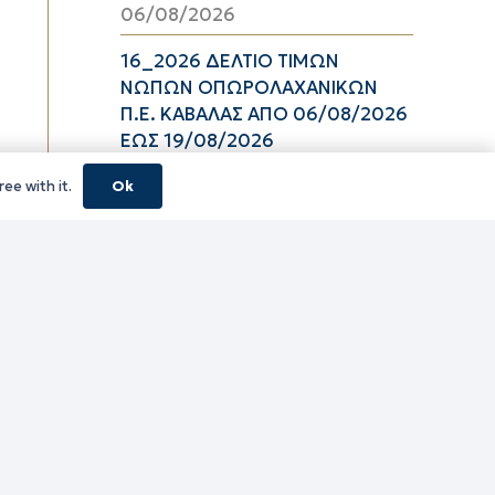
06/08/2026
16_2026 ΔΕΛΤΙΟ ΤΙΜΩΝ
ΝΩΠΩΝ ΟΠΩΡΟΛΑΧΑΝΙΚΩΝ
Π.Ε. ΚΑΒΑΛΑΣ ΑΠΟ 06/08/2026
ΕΩΣ 19/08/2026
06/08/2026
ee with it.
Ok
Περίληψη απόφασης επιβολής
προστίμου
06/08/2026
Υψηλός κίνδυνος πυρκαγιάς
(κατηγορία κινδύνου 3) στην
Π.Ε. Ροδόπης για αύριο
Παρασκευή 7 Αυγούστου 2026
06/08/2026
2026 Πίνακας 29
06/08/2026