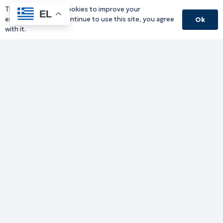
This website uses cookies to improve your
EL
experience. If you continue to use this site, you agree
Ok
with it.
Γραφείο Περιφερειάρχη
Γ. Κακουλίδη 1, 69132 Κομοτηνή, Ελλάδα
Email:
periferiarxis@pamth.gov.gr
Κεντρικό Πρωτόκολλο
Email:
pamth@pamth.gov.gr
Υπηρεσίες Δράμας
Υπηρεσίες Καβάλας