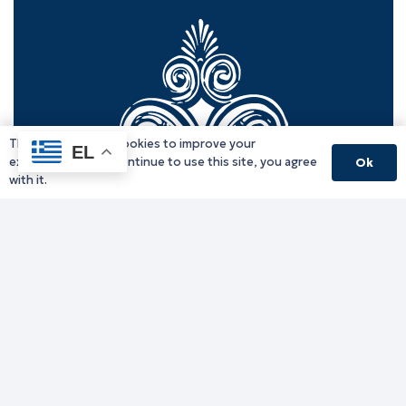
This website uses cookies to improve your
EL
experience. If you continue to use this site, you agree
Ok
with it.
Γραφείο Περιφερειάρχη
Γ. Κακουλίδη 1, 69132 Κομοτηνή, Ελλάδα
Email:
periferiarxis@pamth.gov.gr
Κεντρικό Πρωτόκολλο