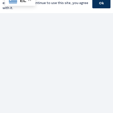
EL
experience. If you continue to use this site, you agree
Ok
with it.
Γραφείο Περιφερειάρχη
Γ. Κακουλίδη 1, 69132 Κομοτηνή, Ελλάδα
Email:
periferiarxis@pamth.gov.gr
Κεντρικό Πρωτόκολλο
Email:
pamth@pamth.gov.gr
Υπηρεσίες Δράμας