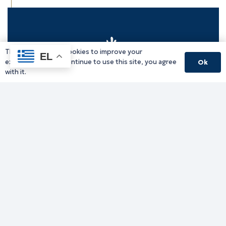
This website uses cookies to improve your
EL
experience. If you continue to use this site, you agree
Ok
with it.
Γραφείο Περιφερειάρχη
Γ. Κακουλίδη 1, 69132 Κομοτηνή, Ελλάδα