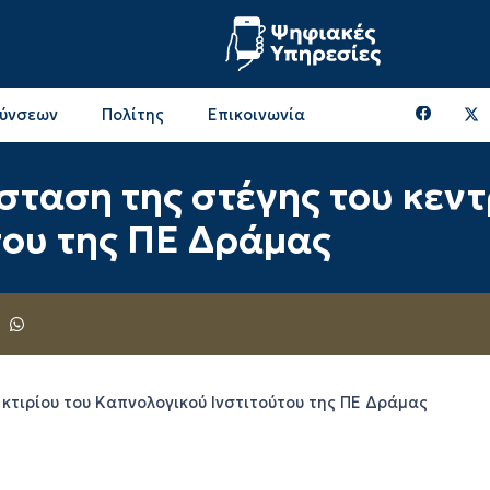
θύνσεων
Πολίτης
Επικοινωνία
Επικοινωνία & Διευθύνσεις με την ΠΕ Ξάνθης
Περιφερειακή Επιτροπή (πρώην Οικονομική Επιτροπή)
Επιτροπή Αγροτικής Οικονομίας, Περιβάλλοντος & Ανάπτυξης
Επικοινωνία & Διευθύνσεις με την ΠE Ροδόπης
ταση της στέγης του κεντρ
του της ΠΕ Δράμας
κτιρίου του Καπνολογικού Ινστιτούτου της ΠΕ Δράμας