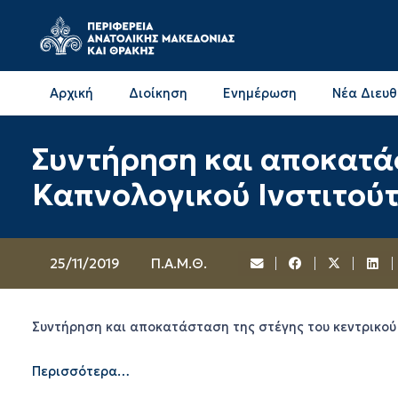
Αρχική
Διοίκηση
Ενημέρωση
Νέα Διευ
Επικοινωνία & Διευθύνσεις με την ΠΕ Δράμας
Επικοινωνία & Διευθύνσεις με την ΠΕ Καβάλας
Συντήρηση και αποκατάσ
Καπνολογικού Ινστιτού
25/11/2019
Π.Α.Μ.Θ.
Συντήρηση και αποκατάσταση της στέγης του κεντρικού 
Περισσότερα…