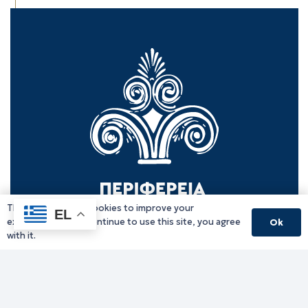
This website uses cookies to improve your
EL
experience. If you continue to use this site, you agree
Ok
with it.
Γραφείο Περιφερειάρχη
Γ. Κακουλίδη 1, 69132 Κομοτηνή, Ελλάδα
Email:
periferiarxis@pamth.gov.gr