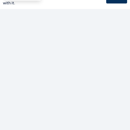
with it.
Γραφείο Περιφερειάρχη
Γ. Κακουλίδη 1, 69132 Κομοτηνή, Ελλάδα
Email:
periferiarxis@pamth.gov.gr
Κεντρικό Πρωτόκολλο
Email:
pamth@pamth.gov.gr
Υπηρεσίες Δράμας
Υπηρεσίες Καβάλας