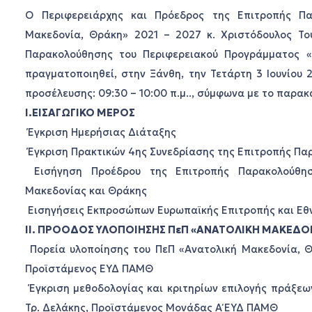
Ο Περιφερειάρχης και Πρόεδρος της Επιτροπής Πα
Μακεδονία, Θράκη» 2021 – 2027 κ. Χριστόδουλος Το
Παρακολούθησης του Περιφερειακού Προγράμματος «
πραγματοποιηθεί, στην Ξάνθη, την Τετάρτη 3 Ιουνίου 
προσέλευσης: 09:30 – 10:00 π.μ.., σύμφωνα με το παρα
I.ΕΙΣΑΓΩΓΙΚΟ ΜΕΡΟΣ
Έγκριση Ημερήσιας Διάταξης
Έγκριση Πρακτικών 4ης Συνεδρίασης της Επιτροπής Π
Εισήγηση Προέδρου της Επιτροπής Παρακολούθηση
Μακεδονίας και Θράκης
Εισηγήσεις Εκπροσώπων Ευρωπαϊκής Επιτροπής και Εθν
II. ΠΡΟΟΔΟΣ ΥΛΟΠΟΙΗΣΗΣ ΠεΠ «ΑΝΑΤΟΛΙΚΗ ΜΑΚΕΔΟΝΙ
Πορεία υλοποίησης του ΠεΠ «Ανατολική Μακεδονία, Θ
Προϊστάμενος ΕΥΔ ΠΑΜΘ
Έγκριση μεθοδολογίας και κριτηρίων επιλογής πράξε
Τρ. Δελάκης, Προϊστάμενος Μονάδας Α΄ ΕΥΔ ΠΑΜΘ