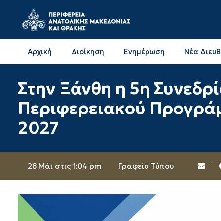
Αρχική
Διοίκηση
Ενημέρωση
Νέα Διευ
Επικοινωνία & Διευθύνσεις με την ΠΕ Δράμας
Επικοινωνία & Διευθύνσεις με την ΠΕ Καβάλας
Στην Ξάνθη η 5η Συνεδρ
Περιφερειακού Προγράμ
2027
28 Μάι στις 1:04 pm
Γραφείο Τύπου