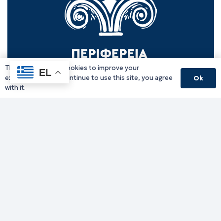
This website uses cookies to improve your
EL
experience. If you continue to use this site, you agree
Ok
with it.
Γραφείο Περιφερειάρχη
Γ. Κακουλίδη 1, 69132 Κομοτηνή, Ελλάδα
Email:
periferiarxis@pamth.gov.gr
Κεντρικό Πρωτόκολλο
Email:
pamth@pamth.gov.gr
Υπηρεσίες Δράμας