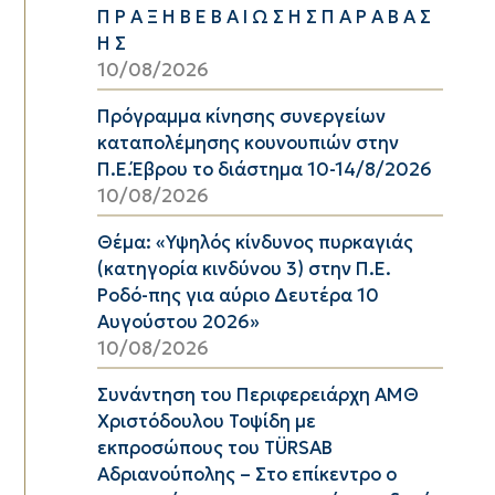
Π Ρ Α Ξ Η Β Ε Β Α Ι Ω Σ Η Σ Π Α Ρ Α Β Α Σ
Η Σ
10/08/2026
Πρόγραμμα κίνησης συνεργείων
καταπολέμησης κουνουπιών στην
Π.Ε.Έβρου το διάστημα 10-14/8/2026
10/08/2026
Θέμα: «Υψηλός κίνδυνος πυρκαγιάς
(κατηγορία κινδύνου 3) στην Π.Ε.
Ροδό-πης για αύριο Δευτέρα 10
Αυγούστου 2026»
10/08/2026
Συνάντηση του Περιφερειάρχη ΑΜΘ
Χριστόδουλου Τοψίδη με
εκπροσώπους του TÜRSAB
Αδριανούπολης – Στο επίκεντρο ο