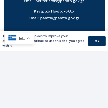
Email:
periferiarxis@pamth.gov.gr
Κεντρικό Πρωτόκολλο
Email:
pamth@pamth.gov.gr
This website uses cookies to improve your
Υπηρεσίες Δράμας
EL
experience. If you continue to use this site, you agree
Ok
Υπηρεσίες Καβάλας
with it.
Υπηρεσίες Ξάνθης
Υπηρεσίες Ροδόπης
Υπηρεσίες Έβρου
Παλιό website (για αρχειακούς λόγους)
Τηλεφωνικός κατάλογος
Ανακοινώσεις
Διοικητική Ενημέρωση