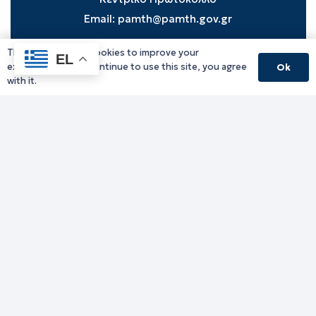
Email:
pamth@pamth.gov.gr
This website uses cookies to improve your
EL
experience. If you continue to use this site, you agree
Ok
Υπηρεσίες Δράμας
with it.
Υπηρεσίες Καβάλας
Υπηρεσίες Ξάνθης
Υπηρεσίες Ροδόπης
Υπηρεσίες Έβρου
Παλιό website (για αρχειακούς λόγους)
Τηλεφωνικός κατάλογος
Ανακοινώσεις
Διοικητική Ενημέρωση
Εκδηλώσεις
Παραχωρήσεις Γής