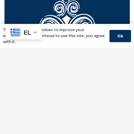
This website uses cookies to improve your
EL
experience. If you continue to use this site, you agree
Ok
with it.
Γραφείο Περιφερειάρχη
Γ. Κακουλίδη 1, 69132 Κομοτηνή, Ελλάδα
Email:
periferiarxis@pamth.gov.gr
Κεντρικό Πρωτόκολλο
Email:
pamth@pamth.gov.gr