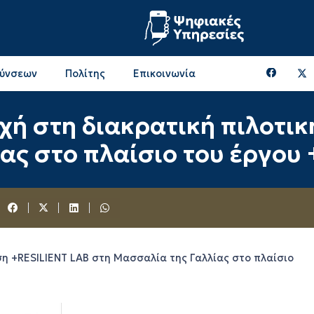
θύνσεων
Πολίτης
Επικοινωνία
Επικοινωνία & Διευθύνσεις με την ΠΕ Ξάνθης
Περιφερειακή Επιτροπή (πρώην Οικονομική Επιτροπή)
Επιτροπή Αγροτικής Οικονομίας, Περιβάλλοντος & Ανάπτυξης
Επικοινωνία & Διευθύνσεις με την ΠE Ροδόπης
ή στη διακρατική πιλοτικ
ας στο πλαίσιο του έργου
η +RESILIENT LAB στη Μασσαλία της Γαλλίας στο πλαίσιο