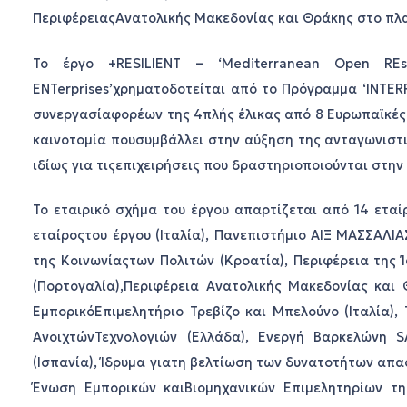
ΠεριφέρειαςΑνατολικής Μακεδονίας και Θράκης στο πλαί
Το έργο +RESILIENT – ‘Mediterranean Open REso
ENTerprises’χρηματοδοτείται από το Πρόγραμμα ‘INTERR
συνεργασίαφορέων της 4πλής έλικας από 8 Ευρωπαϊκές 
καινοτομία πουσυμβάλλει στην αύξηση της ανταγωνιστ
ιδίως για τιςεπιχειρήσεις που δραστηριοποιούνται στην 
Το εταιρικό σχήμα του έργου απαρτίζεται από 14 εταί
εταίροςτου έργου (Ιταλία), Πανεπιστήμιο ΑΙΞ ΜΑΣΣΑΛΙΑΣ
της Κοινωνίαςτων Πολιτών (Κροατία), Περιφέρεια της Ί
(Πορτογαλία),Περιφέρεια Ανατολικής Μακεδονίας και
ΕμπορικόΕπιμελητήριο Τρεβίζο και Μπελούνο (Ιταλία), 
ΑνοιχτώνΤεχνολογιών (Ελλάδα), Ενεργή Βαρκελώνη S
(Ισπανία), Ίδρυμα γιατη βελτίωση των δυνατοτήτων απασ
Ένωση Εμπορικών καιΒιομηχανικών Επιμελητηρίων της