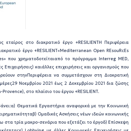
ς εταίρος στο διακρατικό έργο +RESILIENTΗ Περιφέρεια
ιακρατικό έργο +RESILIENT«Mediterranean Open REsouRcEs
rises» που χρηματοδοτείταιαπό το πρόγραμμα Interreg MED,
ές Επιχειρήσεις) καιάλλες επιχειρήσεις και οργανισμούς που
δρεύουν στηνΠεριφέρεια να συμμετάσχουν στη Διακρατική
ημέρες29 Νοεμβρίου 2021 έως 2 Δεκεμβρίου 2021 δια ζώσης
-Provence), στο πλαίσιο του έργου +RESILIENT.
βάνει:α) Θεματικά Εργαστήρια αναφορικά με την Κοινωνική
χειρηματικότηταβ) Ομαδικές Ασκήσεις νέων ιδεών κοινωνικής
ω στα τρία μακρο-σενάρια που εξετάζει το έργοδ) Επίσκεψη
ικότηταςε) Lobbying με άλλες Κοινωνικές Επιχειρήσεις με