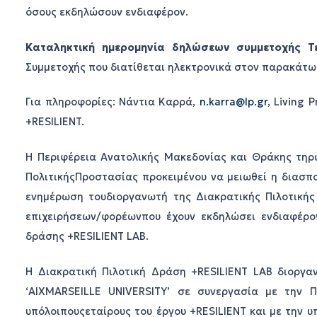
όσους εκδηλώσουν ενδιαφέρον.
Καταληκτική ημερομηνία δηλώσεων συμμετοχής Τ
Συμμετοχής που διατίθεται ηλεκτρονικά στον παρακάτ
Για πληροφορίες: Νάντια Καρρά,
n.karra@lp.gr
, Living 
+RESILIENT.
Η Περιφέρεια Ανατολικής Μακεδονίας και Θράκης τηρώ
ΠολιτικήςΠροστασίας προκειμένου να μειωθεί η διασπ
ενημέρωση τουδιοργανωτή της Διακρατικής Πιλοτικής
επιχειρήσεων/φορέωνπου έχουν εκδηλώσει ενδιαφέρο
δράσης +RESILIENT LAB.
Η Διακρατική Πιλοτική Δράση +RESILIENT LAB διοργα
‘AIXMARSEILLE UNIVERSITY’ σε συνεργασία με την 
υπόλοιπουςεταίρους του έργου +RESILIENT και με την υπ