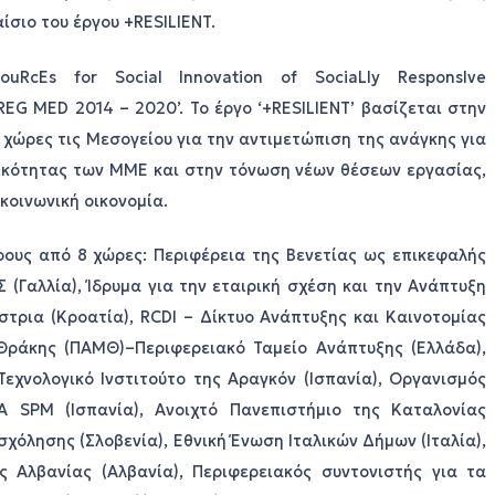
σιο του έργου +RESILIENT.
uRcEs for Social Innovation of SociaLly ResponsIve
EG MED 2014 – 2020’. Το έργο ‘+RESILIENT’ βασίζεται στην
χώρες τις Μεσογείου για την αντιμετώπιση της ανάγκης για
ικότητας των ΜΜΕ και στην τόνωση νέων θέσεων εργασίας,
κοινωνική οικονομία.
ρους από 8 χώρες: Περιφέρεια της Βενετίας ως επικεφαλής
 (Γαλλία), Ίδρυμα για την εταιρική σχέση και την Ανάπτυξη
στρια (Κροατία), RCDI – Δίκτυο Ανάπτυξης και Καινοτομίας
 Θράκης (ΠΑΜΘ)–Περιφερειακό Ταμείο Ανάπτυξης (Ελλάδα),
Τεχνολογικό Ινστιτούτο της Αραγκόν (Ισπανία), Οργανισμός
A SPM (Ισπανία), Ανοιχτό Πανεπιστήμιο της Καταλονίας
χόλησης (Σλοβενία), Εθνική Ένωση Ιταλικών Δήμων (Ιταλία),
 Αλβανίας (Αλβανία), Περιφερειακός συντονιστής για τα