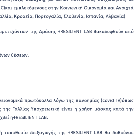
C)και εμπλεκόμενους στην Κοινωνική Οικονομία και Ανοιχτά
αλλία, Κροατία, Πορτογαλία, Σλοβενία, Ισπανία, Αλβανία)
υμμετεχόντων της Δράσης +RESILIENT LAB θακαλυφθούν από
ένων θέσεων.
υγειονομικά πρωτόκολλα λόγω της πανδημίας (covid 19)όπως
ς της Γαλλίας.Υποχρεωτική είναι η χρήση μάσκας κατά την
χθεί η+RESILIENT LAB.
ή τοποθεσία διεξαγωγής της +RESILIENT LAB θα δοθούνσε