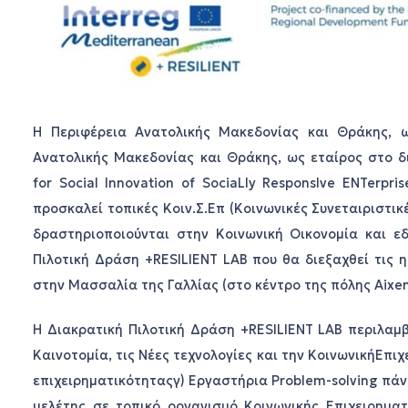
Η Περιφέρεια Ανατολικής Μακεδονίας και Θράκης, ω
Ανατολικής Μακεδονίας και Θράκης, ως εταίρος στο δ
for Social Innovation of SociaLly ResponsIve ENTerp
προσκαλεί τοπικές Κοιν.Σ.Επ (Κοινωνικές Συνεταιριστικ
δραστηριοποιούνται στην Κοινωνική Οικονομία και ε
Πιλοτική Δράση +RESILIENT LAB που θα διεξαχθεί τις 
στην Μασσαλία της Γαλλίας (στο κέντρο της πόλης Aixen
Η Διακρατική Πιλοτική Δράση +RESILIENT LAB περιλαμ
Καινοτομία, τις Νέες τεχνολογίες και την ΚοινωνικήΕπι
επιχειρηματικότηταςγ) Εργαστήρια Problem-solving πάν
μελέτης σε τοπικό οργανισμό Κοινωνικής Επιχειρηματ