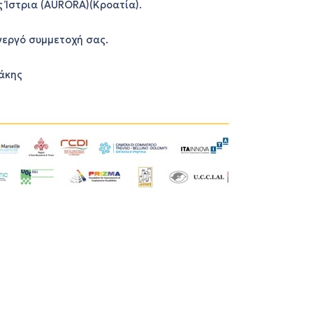
 Ίστρια (AURORA)(Κροατία).
νεργό συμμετοχή σας.
άκης