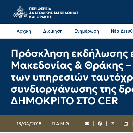
Αρχική
Διοίκηση
Ενημέρωση
Νέα Διευ
Επικοινωνία & Διευθύνσεις με την ΠΕ Δράμας
Επικοινωνία & Διευθύνσεις με την ΠΕ Καβάλας
Πρόσκληση εκδήλωσης ε
Μακεδονίας & Θράκης – 
των υπηρεσιών ταυτόχρο
συνδιοργάνωσης της δρ
ΔΗΜΟΚΡΙΤΟ ΣΤΟ CER
13/04/2018
Π.Α.Μ.Θ.