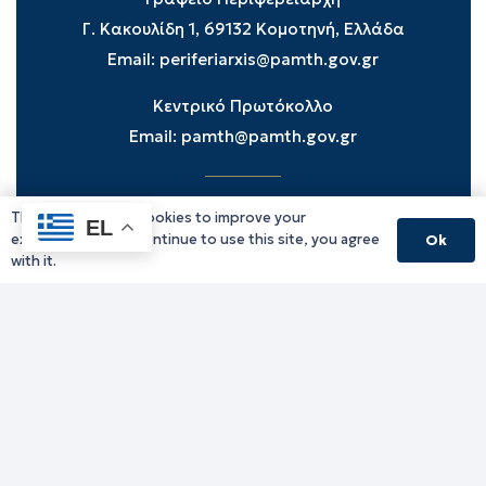
Γ. Κακουλίδη 1, 69132 Κομοτηνή, Ελλάδα
Email:
periferiarxis@pamth.gov.gr
Κεντρικό Πρωτόκολλο
Email:
pamth@pamth.gov.gr
This website uses cookies to improve your
Υπηρεσίες Δράμας
EL
experience. If you continue to use this site, you agree
Ok
Υπηρεσίες Καβάλας
with it.
Υπηρεσίες Ξάνθης
Υπηρεσίες Ροδόπης
Υπηρεσίες Έβρου
Παλιό website (για αρχειακούς λόγους)
Τηλεφωνικός κατάλογος