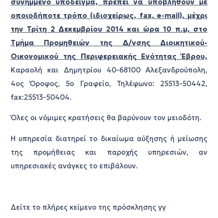
συνημμένο υπόδειγμα, πρέπει να υποβληθούν με
οποιοδήποτε τρόπο (ιδιοχείρως, fax, e-mail), μέχρι
την Τρίτη 2 Δεκεμβρίου 2014 και ώρα 10 π.μ, στο
Τμήμα Προμηθειών της Δ/νσης Διοικητικού-
Οικονομικού της Περιφερειακής Ενότητας Έβρου,
Καραολή και Δημητρίου 40-68100 Αλεξανδρούπολη,
4ος Όροφος, 5ο Γραφείο, Τηλέφωνο: 25513-50442,
fax:25513-50404.
Όλες οι νόμιμες κρατήσεις θα βαρύνουν τον μειοδότη.
H υπηρεσία διατηρεί το δικαίωμα αύξησης ή μείωσης
της προμήθειας και παροχής υπηρεσιών, αν
υπηρεσιακές ανάγκες το επιβάλουν.
Δείτε το πλήρες κείμενο της πρόσκλησης γγ