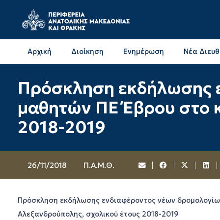
Αρχική
Διοίκηση
Ενημέρωση
Νέα Διευ
Επικοινωνία & Διευθύνσεις με την ΠΕ Δράμας
Επικοινωνία & Διευθύνσεις με την ΠΕ Καβάλας
Πρόσκληση εκδήλωσης 
μαθητών ΠΕ Έβρου στο 
2018-2019
26/11/2018
Π.Α.Μ.Θ.
Πρόσκληση εκδήλωσης ενδιαφέροντος νέων δρομολογίω
Αλεξανδρούπολης, σχολικού έτους 2018-2019