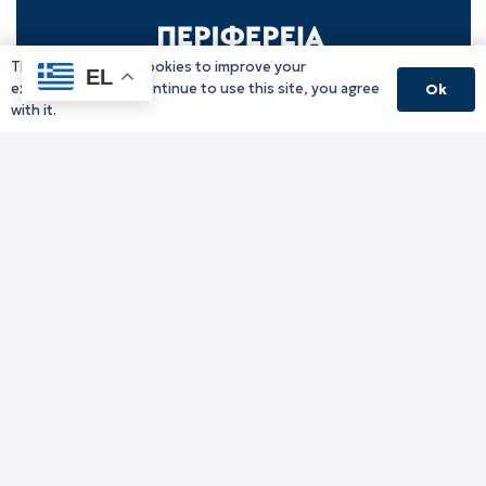
This website uses cookies to improve your
EL
experience. If you continue to use this site, you agree
Ok
with it.
Γραφείο Περιφερειάρχη
Γ. Κακουλίδη 1, 69132 Κομοτηνή, Ελλάδα
Email:
periferiarxis@pamth.gov.gr
Κεντρικό Πρωτόκολλο
Email:
pamth@pamth.gov.gr
Υπηρεσίες Δράμας
Υπηρεσίες Καβάλας
Υπηρεσίες Ξάνθης
Υπηρεσίες Ροδόπης