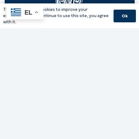
This website uses cookies to improve your
EL
experience. If you continue to use this site, you agree
Ok
with it.
Γραφείο Περιφερειάρχη
Γ. Κακουλίδη 1, 69132 Κομοτηνή, Ελλάδα
Email:
periferiarxis@pamth.gov.gr
Κεντρικό Πρωτόκολλο
Email:
pamth@pamth.gov.gr