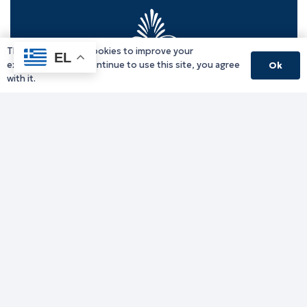
This website uses cookies to improve your
EL
experience. If you continue to use this site, you agree
Ok
with it.
Γραφείο Περιφερειάρχη
Γ. Κακουλίδη 1, 69132 Κομοτηνή, Ελλάδα
Email:
periferiarxis@pamth.gov.gr
Κεντρικό Πρωτόκολλο