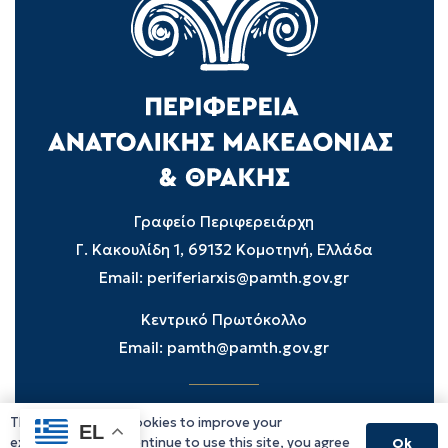
Γραφείο Περιφερειάρχη
Γ. Κακουλίδη 1, 69132 Κομοτηνή, Ελλάδα
Email:
periferiarxis@pamth.gov.gr
Κεντρικό Πρωτόκολλο
Email:
pamth@pamth.gov.gr
This website uses cookies to improve your
Υπηρεσίες Δράμας
EL
experience. If you continue to use this site, you agree
Ok