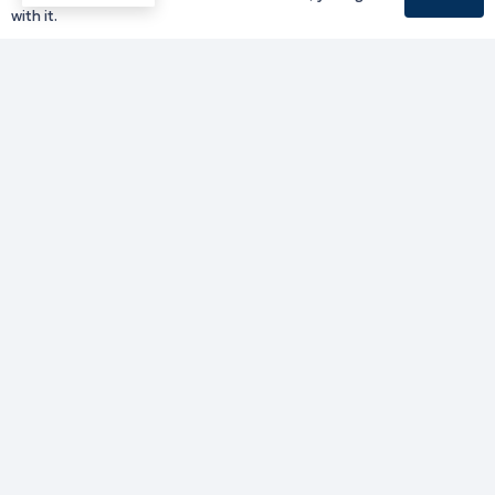
Υπηρεσίες Καβάλας
with it.
Υπηρεσίες Ξάνθης
Υπηρεσίες Ροδόπης
Υπηρεσίες Έβρου
Παλιό website (για αρχειακούς λόγους)
Τηλεφωνικός κατάλογος
Ανακοινώσεις
Διοικητική Ενημέρωση
Εκδηλώσεις
Παραχωρήσεις Γής
Πολίτης
Προκηρύξεις
Ενημέρωση ΓΚΠΔ-GDPR