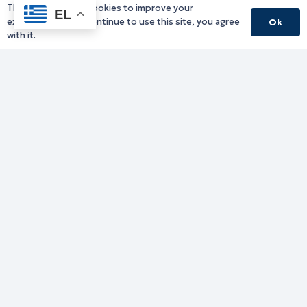
This website uses cookies to improve your
Υπηρεσίες Δράμας
EL
experience. If you continue to use this site, you agree
Ok
Υπηρεσίες Καβάλας
with it.
Υπηρεσίες Ξάνθης
Υπηρεσίες Ροδόπης
Υπηρεσίες Έβρου
Παλιό website (για αρχειακούς λόγους)
Τηλεφωνικός κατάλογος
Ανακοινώσεις
Διοικητική Ενημέρωση
Εκδηλώσεις
Παραχωρήσεις Γής
Πολίτης
Προκηρύξεις
Ενημέρωση ΓΚΠΔ-GDPR