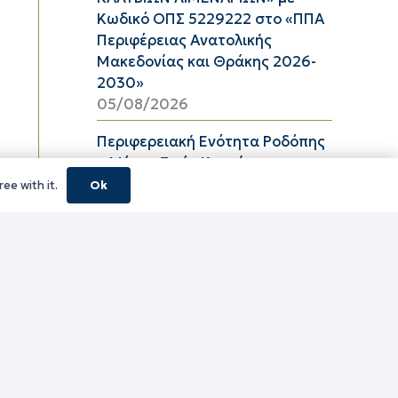
Κωδικό ΟΠΣ 5229222 στο «ΠΠΑ
Περιφέρειας Ανατολικής
Μακεδονίας και Θράκης 2026-
2030»
05/08/2026
Περιφερειακή Ενότητα Ροδόπης
– Μέσες Τιμές Καυσίμων
Αύγουστος 2026
ee with it.
Ok
05/08/2026
01 ΕΩΣ 31 ΑΥΓΟΥΣΤΟΥ 2026
05/08/2026
01 ΕΩΣ 15 ΑΥΓΟΥΣΤΟΥ 2026
05/08/2026
01 ΕΩΣ 31 ΑΥΓΟΥΣΤΟΥ 2026
05/08/2026