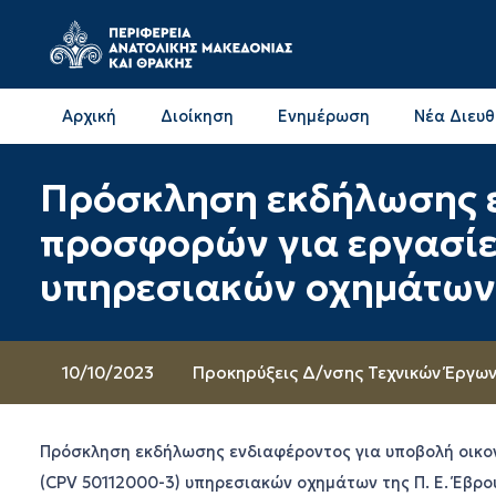
Αρχική
Διοίκηση
Ενημέρωση
Νέα Διευ
Επικοινωνία & Διευθύνσεις με την ΠΕ Δράμας
Επικοινωνία & Διευθύνσεις με την ΠΕ Καβάλας
Πρόσκληση εκδήλωσης ε
προσφορών για εργασίε
υπηρεσιακών οχημάτων 
10/10/2023
Προκηρύξεις Δ/νσης Τεχνικών Έργω
Πρόσκληση εκδήλωσης ενδιαφέροντος για υποβολή οικο
(CPV 50112000-3) υπηρεσιακών οχημάτων της Π. Ε. Έβρο