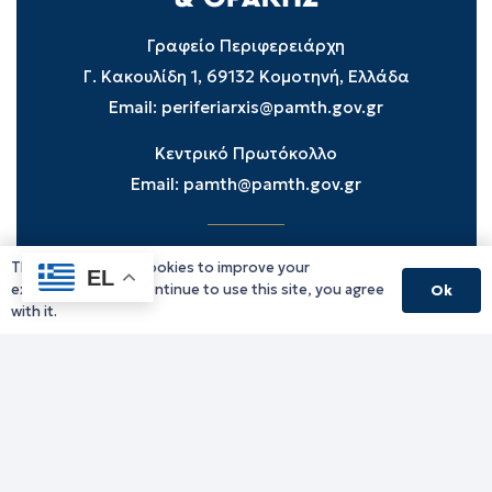
Γραφείο Περιφερειάρχη
Γ. Κακουλίδη 1, 69132 Κομοτηνή, Ελλάδα
Email:
periferiarxis@pamth.gov.gr
Κεντρικό Πρωτόκολλο
Email:
pamth@pamth.gov.gr
This website uses cookies to improve your
Υπηρεσίες Δράμας
EL
experience. If you continue to use this site, you agree
Ok
Υπηρεσίες Καβάλας
with it.
Υπηρεσίες Ξάνθης
Υπηρεσίες Ροδόπης
Υπηρεσίες Έβρου
Παλιό website (για αρχειακούς λόγους)