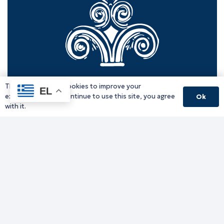
This website uses cookies to improve your
EL
experience. If you continue to use this site, you agree
Ok
with it.
Γραφείο Περιφερειάρχη
Γ. Κακουλίδη 1, 69132 Κομοτηνή, Ελλάδα
Email:
periferiarxis@pamth.gov.gr
Κεντρικό Πρωτόκολλο
Email:
pamth@pamth.gov.gr