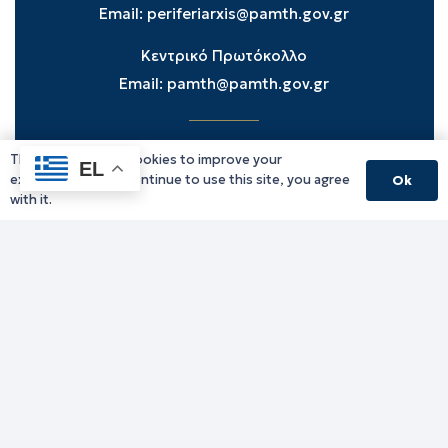
Email:
periferiarxis@pamth.gov.gr
Κεντρικό Πρωτόκολλο
Email:
pamth@pamth.gov.gr
This website uses cookies to improve your
Υπηρεσίες Δράμας
EL
experience. If you continue to use this site, you agree
Ok
Υπηρεσίες Καβάλας
with it.
Υπηρεσίες Ξάνθης
Υπηρεσίες Ροδόπης
Υπηρεσίες Έβρου
Παλιό website (για αρχειακούς λόγους)
Τηλεφωνικός κατάλογος
Ανακοινώσεις
Διοικητική Ενημέρωση