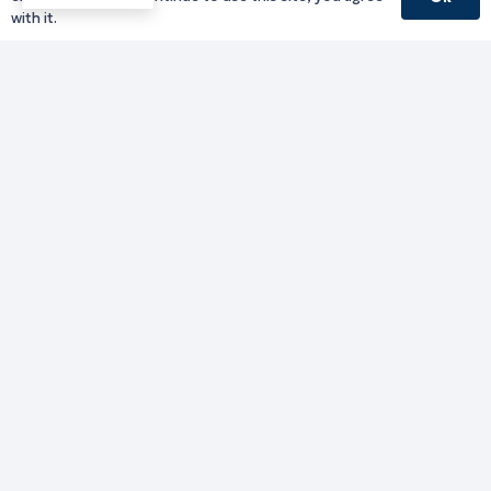
with it.
Γραφείο Περιφερειάρχη
Γ. Κακουλίδη 1, 69132 Κομοτηνή, Ελλάδα
Email:
periferiarxis@pamth.gov.gr
Κεντρικό Πρωτόκολλο
Email:
pamth@pamth.gov.gr
Υπηρεσίες Δράμας
Υπηρεσίες Καβάλας
Υπηρεσίες Ξάνθης
Υπηρεσίες Ροδόπης
Υπηρεσίες Έβρου