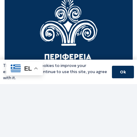
This website uses cookies to improve your
EL
experience. If you continue to use this site, you agree
Ok
with it.
Γραφείο Περιφερειάρχη
Γ. Κακουλίδη 1, 69132 Κομοτηνή, Ελλάδα
Email:
periferiarxis@pamth.gov.gr
Κεντρικό Πρωτόκολλο
Email:
pamth@pamth.gov.gr