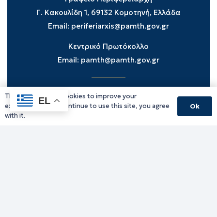
Γ. Κακουλίδη 1, 69132 Κομοτηνή, Ελλάδα
Email:
periferiarxis@pamth.gov.gr
Κεντρικό Πρωτόκολλο
Email:
pamth@pamth.gov.gr
This website uses cookies to improve your
Υπηρεσίες Δράμας
EL
experience. If you continue to use this site, you agree
Ok
Υπηρεσίες Καβάλας
with it.
Υπηρεσίες Ξάνθης
Υπηρεσίες Ροδόπης
Υπηρεσίες Έβρου
Παλιό website (για αρχειακούς λόγους)
Τηλεφωνικός κατάλογος
Ανακοινώσεις