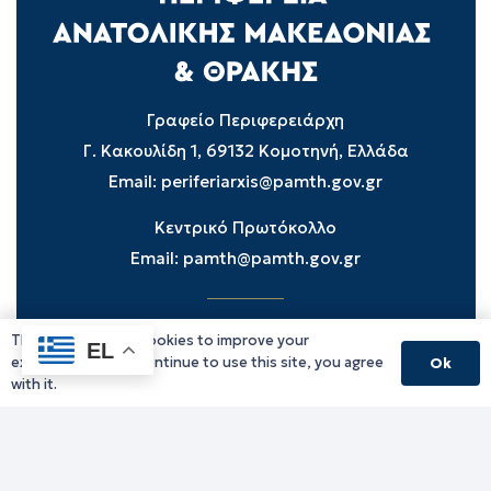
Γραφείο Περιφερειάρχη
Γ. Κακουλίδη 1, 69132 Κομοτηνή, Ελλάδα
Email:
periferiarxis@pamth.gov.gr
Κεντρικό Πρωτόκολλο
Email:
pamth@pamth.gov.gr
This website uses cookies to improve your
Υπηρεσίες Δράμας
EL
experience. If you continue to use this site, you agree
Ok
Υπηρεσίες Καβάλας
with it.
Υπηρεσίες Ξάνθης
Υπηρεσίες Ροδόπης
Υπηρεσίες Έβρου