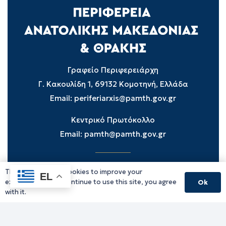
Γραφείο Περιφερειάρχη
Γ. Κακουλίδη 1, 69132 Κομοτηνή, Ελλάδα
Email:
periferiarxis@pamth.gov.gr
Κεντρικό Πρωτόκολλο
Email:
pamth@pamth.gov.gr
This website uses cookies to improve your
Υπηρεσίες Δράμας
EL
experience. If you continue to use this site, you agree
Ok
Υπηρεσίες Καβάλας
with it.
Υπηρεσίες Ξάνθης
Υπηρεσίες Ροδόπης