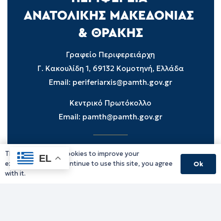
Γραφείο Περιφερειάρχη
Γ. Κακουλίδη 1, 69132 Κομοτηνή, Ελλάδα
Email:
periferiarxis@pamth.gov.gr
Κεντρικό Πρωτόκολλο
Email:
pamth@pamth.gov.gr
This website uses cookies to improve your
Υπηρεσίες Δράμας
EL
experience. If you continue to use this site, you agree
Ok
Υπηρεσίες Καβάλας
with it.
Υπηρεσίες Ξάνθης
Υπηρεσίες Ροδόπης
Υπηρεσίες Έβρου