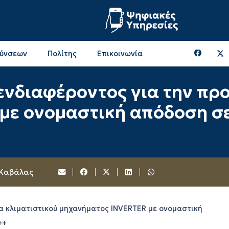
θύνσεων
Πολίτης
Επικοινωνία
Επικοινωνία & Διευθύνσεις με την ΠΕ Ξάνθης
Περιφερειακή Επιτροπή (πρώην Οικονομική Επιτροπή)
Επιτροπή Αγροτικής Οικονομίας, Περιβάλλοντος & Ανάπτυξης
Επικοινωνία & Διευθύνσεις με την ΠE Ροδόπης
νδιαφέροντος για την προ
ε ονομαστική απόδοση σε 
 Καβάλας
α κλιματιστικού μηχανήματος INVERTER με ονομαστική
++