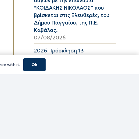
αυγών με την επωνυμία
“ΚΟΙΔΑΚΗΣ ΝΙΚΟΛΑΟΣ” που
βρίσκεται στις Ελευθερές, του
Δήμου Παγγαίου, της Π.Ε.
Καβάλας.
07/08/2026
2026 Πρόσκληση 13
06/08/2026
ee with it.
Ok
08_2026 ΔΕΛΤΙΟ ΤΙΜΩΝ
ΕΛΑΙΟΛΑΔΟΥ Π.Ε. ΚΑΒΑΛΑΣ ΑΠΟ
06/08/2026 ΕΩΣ 26/08/2026
06/08/2026
16_2026 ΔΕΛΤΙΟ ΤΙΜΩΝ
ΚΑΤΕΨΥΓΜΕΝΩΝ ΛΑΧΑΝΙΚΩΝ
Π.Ε. ΚΑΒΑΛΑΣ ΑΠΟ 06/08/2026
ΕΩΣ 19/08/2026
06/08/2026