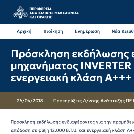
Αρχική
Διοίκηση
Ενημέρωση
Νέα Διευ
Επικοινωνία & Διευθύνσεις με την ΠΕ Δράμας
Επικοινωνία & Διευθύνσεις με την ΠΕ Καβάλας
Πρόσκληση εκδήλωσης ε
μηχανήματος INVERTER μ
ενεργειακή κλάση Α+++
26/04/2018
Προκηρύξεις Δ/νσης Ανάπτυξης ΠΕ
Πρόσκληση εκδήλωσης ενδιαφέροντος για την προμήθει
απόδοση σε ψύξη 12.000 B.T.U. και ενεργειακή κλάση Α+