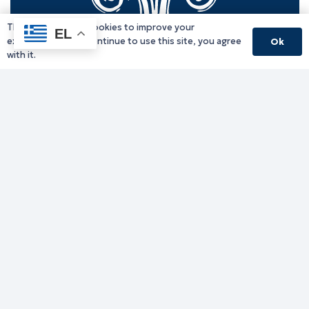
This website uses cookies to improve your
EL
experience. If you continue to use this site, you agree
Ok
with it.
Γραφείο Περιφερειάρχη
Γ. Κακουλίδη 1, 69132 Κομοτηνή, Ελλάδα
Email:
periferiarxis@pamth.gov.gr
Κεντρικό Πρωτόκολλο
Email:
pamth@pamth.gov.gr
Υπηρεσίες Δράμας
Υπηρεσίες Καβάλας
Υπηρεσίες Ξάνθης