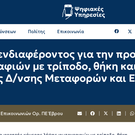
θύνσεων
Πολίτης
Επικοινωνία
Επικοινωνία & Διευθύνσεις με την ΠΕ Ξάνθης
Περιφερειακή Επιτροπή (πρώην Οικονομική Επιτροπή)
Επιτροπή Αγροτικής Οικονομίας, Περιβάλλοντος & Ανάπτυξης
Επικοινωνία & Διευθύνσεις με την ΠE Ροδόπης
νδιαφέροντος για την πρ
ιών με τρίποδο, θήκη και
της Δ/νσης Μεταφορών και 
Επικοινωνιών Ορ. ΠΕ Έβρου