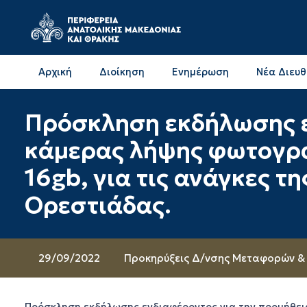
Αρχική
Διοίκηση
Ενημέρωση
Νέα Διευ
Επικοινωνία & Διευθύνσεις με την ΠΕ Δράμας
Επικοινωνία & Διευθύνσεις με την ΠΕ Καβάλας
Πρόσκληση εκδήλωσης ε
κάμερας λήψης φωτογραφ
16gb, για τις ανάγκες 
Ορεστιάδας.
29/09/2022
Προκηρύξεις Δ/νσης Μεταφορών & 