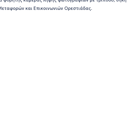
α φορητής κάμερας λήψης φωτογραφιών με τρίποδο, θήκη
ς Μεταφορών και Επικοινωνιών Ορεστιάδας.