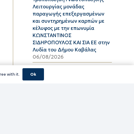
Λειτουργίας μονάδας
παραγωγής επεξεργασμένων
και συντηρημένων καρπών με
κέλυφος με την επωνυμία
ΚΩΝΣΤΑΝΤΙΝΟΣ
ΣΙΔΗΡΟΠΟΥΛΟΣ ΚΑΙ ΣΙΑ ΕΕ στην
Λυδία του Δήμου Καβάλας
06/08/2026
Υψηλός κίνδυνος πυρκαγιάς
ee with it.
Ok
(κατηγορία κινδύνου 3) στην
Π.Ε. Ροδόπης για αύριο Πέμπτη
6 Αυγούστου 2026
05/08/2026
ΦΕΣΤΙΒΑΛ ΘΡΑΚΙΚΟΥ ΠΕΛΑΓΟΥΣ
2026 ΠΕ ΞΑΝΘΗΣ
05/08/2026