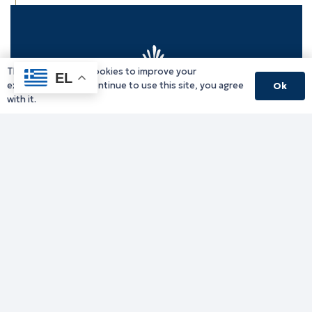
This website uses cookies to improve your
EL
experience. If you continue to use this site, you agree
Ok
with it.
Γραφείο Περιφερειάρχη
Γ. Κακουλίδη 1, 69132 Κομοτηνή, Ελλάδα
Email:
periferiarxis@pamth.gov.gr