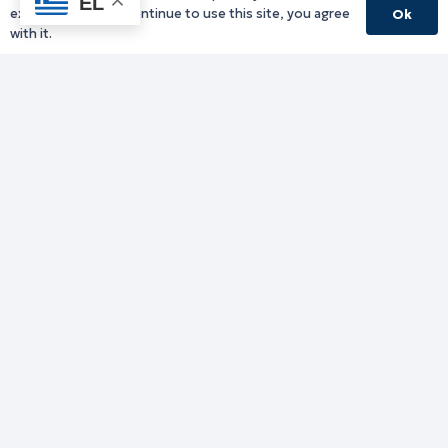
EL
experience. If you continue to use this site, you agree
Ok
Υπηρεσίες Καβάλας
with it.
Υπηρεσίες Ξάνθης
Υπηρεσίες Ροδόπης
Υπηρεσίες Έβρου
Παλιό website (για αρχειακούς λόγους)
Τηλεφωνικός κατάλογος
Ανακοινώσεις
Διοικητική Ενημέρωση
Εκδηλώσεις
Παραχωρήσεις Γής
Πολίτης
Προκηρύξεις
Ενημέρωση ΓΚΠΔ-GDPR