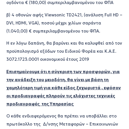
ογδόντα € (180,00) συμπεριλαμβανομένου του ΦΠΑ
β) 4 οθονών αφής
Viewsonic
TD
2421, (ανάλυση Full HD –
DVI, HDMI, VGA),
ποσού μέχρι χιλίων σαράντα
(1.040,00) € συμπεριλαμβανομένου του ΦΠΑ.
Η εν λόγω δαπάνη, θα βαρύνει και θα καλυφθεί από τον
προϋπολογισμό εξόδων του Ειδικού Φορέα και Κ.Α.Ε.
3072.1723.0001 οικονομικού έτους 2019
Επισημαίνουμε ότι η σύγκριση των προσφορών, για
την ανάδειξη του μειοδότη, θα γίνει με βάση τη
χαμηλότερη τιμή για κάθε είδος ξεχωριστά , εφόσον
οι προδιαγραφές πληρούν τις ελάχιστες τεχνικές
προδιαγραφές της Υπηρεσίας
Ο κάθε ενδιαφερόμενος θα πρέπει να υποβάλλει στο
πρωτόκολλο της Δ/νσης Μεταφορών – Επικοινωνιών