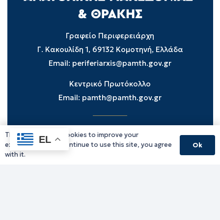
Γραφείο Περιφερειάρχη
Γ. Κακουλίδη 1, 69132 Κομοτηνή, Ελλάδα
Email:
periferiarxis@pamth.gov.gr
Κεντρικό Πρωτόκολλο
Email:
pamth@pamth.gov.gr
This website uses cookies to improve your
Υπηρεσίες Δράμας
EL
experience. If you continue to use this site, you agree
Ok
Υπηρεσίες Καβάλας
with it.
Υπηρεσίες Ξάνθης
Υπηρεσίες Ροδόπης
Υπηρεσίες Έβρου